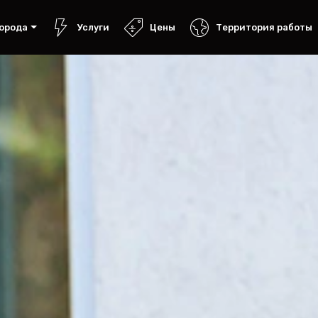
орода
Услуги
Цены
Территория работы