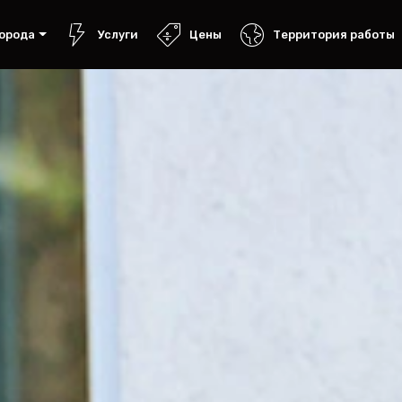
орода
Услуги
Цены
Территория работы